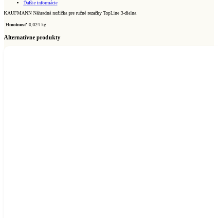
Ďalšie informácie
(Ref.
10.420.01)
KAUFMANN Náhradná nožička pre ručné rezačky TopLine 3-dielna
Hmotnosť
0,024 kg
Alternatívne produkty