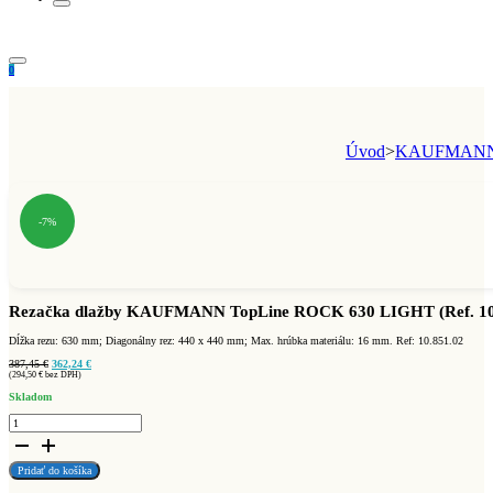
0
Úvod
>
KAUFMANN 
-7%
Rezačka dlažby KAUFMANN TopLine ROCK 630 LIGHT (Ref. 10
Dĺžka rezu: 630 mm; Diagonálny rez: 440 x 440 mm; Max. hrúbka materiálu: 16 mm. Ref: 10.851.02
Pôvodná
Aktuálna
387,45
€
362,24
€
cena
cena
(
294,50
€
bez DPH)
bola:
je:
Skladom
387,45 €.
362,24 €.
množstvo
Rezačka
dlažby
KAUFMANN
TopLine
Pridať do košíka
ROCK
630