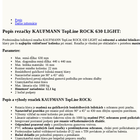
LIGHT
(Ref.
10.851.02)
Popis
Ďalšie informácie
Popis rezačky KAUFMANN TopLine ROCK 630 LIGHT:
Profesionálna ložisková rezačka KAUFMANN TopLine ROCK 630 LIGHT má
robustné a odolné hliníkové
hlavy pre čo
najlepšiu viditeľnosť kolieska
pri rezaní. Rezačka je vhodná pre obkladačov s potrebou
maxim
Parametre:
Max. rezná dĺžka: 630 mm
Max. diagonálna rezná dĺžka: 440 x 440 mm
Max. hrúbka materiálu: 16 mm
Rozmer rezného kolieska: 22 mm
Bezúdržbové guličkové ložiská rezacej hlavy
Nastaviteľné rezanie pre 90° a 45° uhly
Protišmyková pevná odpružená gumová podložka pre ochranu dlažby
Uzamykateľná rezná hlava
Max. lámacia sila: 1000 kg
Hmotnosť zariadenia: 12,1 kg
2 bočné podpery
Popis a výhody rezačiek KAUFMANN TopLine ROCK:
Rezacia hlava je
osadená na guličkových bezúdržbových ložiskách
s ochranou proti prachu.
Nastaviteľné pravítko
pre rezanie pod uhlom 90° a 45° so 430 mm dlhým oporným pravítkom.
Výborny výhľad na rezné koliesko pre praváka.
Lámacie zariadenie s vysokou tlakovou silou do 1000 kg
osadené PVC ochranou proti poškriab
Integrované postranné podpery
pre rezanie veľkoformátových dlaždíc
.
Odpružené pracovné stoly
s protišmykovou gumovou vrstvou.
PVC
ochrana spodných častí rezačky s protišmykovou ochranou
, chráni proti poškriabaniu pr
Profesionálne karbid volfrámové koliesko Ø 22 mm s TIN povlakom je súčasťou balenia.
Bočné držadlo
pre pohodlnú prepravu a prenášanie.
Uzamykateľná rezná hlava pre bezpečnú prepravu rezačky.